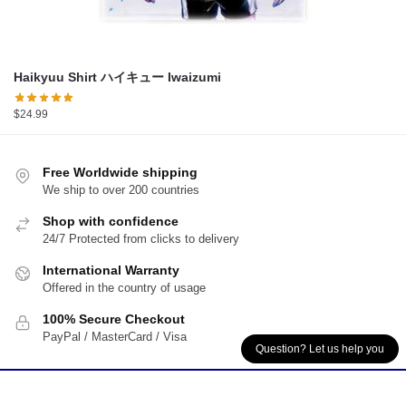
Haikyuu Shirt ハイキュー Iwaizumi
$
24.99
Free Worldwide shipping
We ship to over 200 countries
Shop with confidence
24/7 Protected from clicks to delivery
International Warranty
Offered in the country of usage
100% Secure Checkout
PayPal / MasterCard / Visa
Question? Let us help you