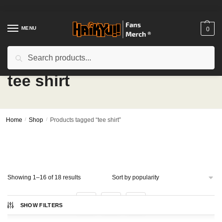
Skip
Skip
to
to
navigation
content
MENU
0
Search
Search
for:
tee shirt
Home
/
Shop
/
Products tagged “tee shirt”
Sorted
Showing 1–16 of 18 results
by
popularity
1
2
SHOW FILTERS